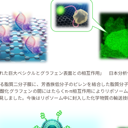
た巨大ベシクルとグラフェン表面との相互作用」 日本分析化学会
る脂質二分子膜に、芳香族低分子のピレンを結合した脂質分
酸化グラフェンの間にはたらくπ-π相互作用によりリポソー
見しました。今後はリポソーム中に封入した化学物質の輸送技