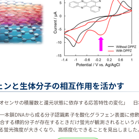
ェンと生体分子の相互作用を活かす
センサの積層数と還元状態に依存する応答特性の変化」 日本分析
一本鎖DNAから成る分子認識素子を酸化グラフェン表面に修
合する標的分子が存在するときだけ蛍光が観測されるという
る蛍光強度が大きくなり、高感度化できることを見出しました