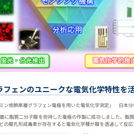
ラフェンのユニークな電気化学特性を
ン修飾単層グラフェン電極を用いた電気化学測定」 日本分析化学
面に脂質二分子膜を担持した電極の作製に成功しました。脂
どの膜孔形成毒素が存在すると電気化学種が膜を透過して反応